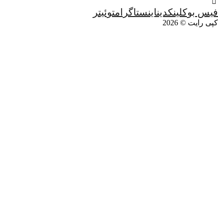
فیس بوک
لینکدین
اینستاگرام
توئیتر
کپی رایت © 2026