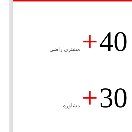
+
40
مشتری راضی
+
30
مشاوره