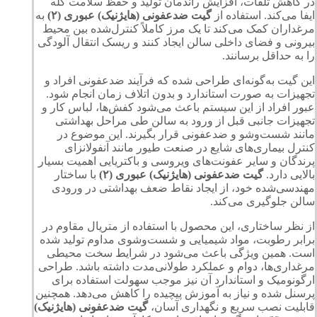
در کاهش تلفات، افزایش راندمان تولید و حفظ سلامت گله
ایفا می‌کند. استفاده از
گيت ضدعفونی (هايژنيک) عبورى (٢)
به
مرغداران کمک می‌کند تا یک مرز کاملاً کنترل‌شده بین محیط
بیرونی و فضای داخلی سالن ایجاد کنند و ریسک انتقال آلودگی
را به حداقل برسانند.
این گیت به‌گونه‌ای طراحی شده که فرآیند ضدعفونی افراد و
تجهیزات به صورت استاندارد و بدون اتلاف زمان انجام شود.
عبور افراد از این سیستم باعث می‌شود کفش‌ها، لباس کار و
تجهیزات جانبی قبل از ورود به سالن طی مراحل بهداشتی
مانند شست‌وشو و ضدعفونی قرار بگیرند. این موضوع در
کنترل بیماری‌های شایع در صنعت طیور مانند آنفولانزای
پرندگان و سایر عفونت‌های ویروسی و باکتریایی اهمیت بسیار
بالایی دارد.
گيت ضدعفونی (هايژنيک) عبورى (٢)
با ساختار
مهندسی‌شده خود، از ایجاد نقاط ضعف بهداشتی در ورودی
سالن جلوگیری می‌کند.
از نظر ساختاری، این محصول با استفاده از متریال مقاوم در
برابر رطوبت، مواد شیمیایی و شست‌وشوی مداوم تولید شده
است. همین ویژگی باعث می‌شود در شرایط سخت محیطی
مرغداری‌ها، دوام و عملکرد طولانی‌مدت داشته باشد. طراحی
ارگونومیک و استاندارد آن نیز موجب سهولت استفاده برای
پرسنل شده و نیاز به آموزش پیچیده را کاهش می‌دهد. همچنین
قابلیت نصب سریع و نگهداری آسان،
گيت ضدعفونی (هايژنيک)