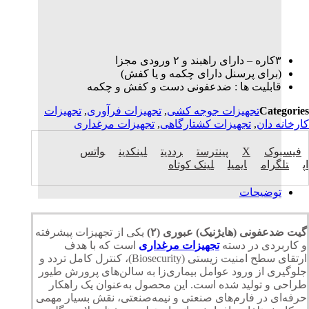
٣كاره – داراى راهبند و ٢ ورودى مجزا
(براى پرسنل داراى چكمه و يا كفش)
قابليت ها : ضدعفونى دست و كفش و چكمه
Categories
تجهیزات جوجه کشی
,
تجهیزات فرآوری
,
تجهیزات
کارخانه دان
,
تجهیزات کشتارگاهی
,
تجهیزات مرغداری
فیسبوک
X
پینترست
رددیت
لینکدین
واتس
اپ
تلگرام
ایمیل
لینک کوتاه
توضیحات
گيت ضدعفونی (هايژنيک) عبورى (٢)
یکی از تجهیزات پیشرفته
و کاربردی در دسته
تجهیزات مرغداری
است که با هدف
ارتقای سطح امنیت زیستی (Biosecurity)، کنترل کامل تردد و
جلوگیری از ورود عوامل بیماری‌زا به سالن‌های پرورش طیور
طراحی و تولید شده است. این محصول به‌عنوان یک راهکار
حرفه‌ای در فارم‌های صنعتی و نیمه‌صنعتی، نقش بسیار مهمی