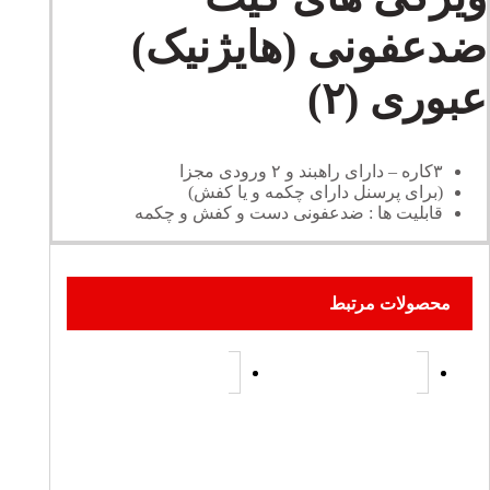
ضدعفونی (هايژنيک)
عبورى (٢)
٣كاره – داراى راهبند و ٢ ورودى مجزا
(براى پرسنل داراى چكمه و يا كفش)
قابليت ها : ضدعفونى دست و كفش و چكمه
محصولات مرتبط