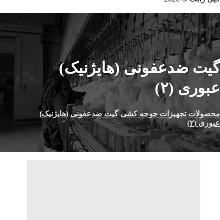
گيت ضدعفونی (هايژنيک)
عبورى (٢)
محصولات
تجهیزات جوجه کشی
گيت ضدعفونی (هايژنيک)
عبورى (٢)