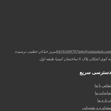
info@valatalash.com
04191009797
تبریز خیابان خطیب نرسیده
به کوی اشکان پلاک 8 ساختمان کیمیا طبقه اول
دسترسی سریع
تماس با ما
تولیدات ما
درباره ما
مشاوره و پشتیبانی