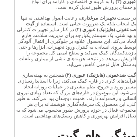
عبورى (٢)
را به گزینه‌ای اقتصادی و کارآمد برای انواع
واحدهای پرورش طیور تبدیل کرده است.
در صنعت
تجهیزات مرغداری
، رعایت اصول بهداشتی نه تنها
یک انتخاب بلکه یک ضرورت حیاتی است. استفاده از
گيت
ضدعفونی (هايژنيک) عبورى (٢)
در کنار سایر تجهیزات کنترلی
و بهداشتی، یک سیستم یکپارچه برای مدیریت سلامت فارم
ایجاد می‌کند. این محصول علاوه بر جلوگیری از انتقال آلودگی
توسط نیروی انسانی، به کنترل ورود تجهیزات، ابزارها و حتی
بازدیدکنندگان کمک می‌کند و سطح ایمنی کل مجموعه را
افزایش می‌دهد. در نتیجه، هزینه‌های ناشی از بیماری و تلفات
به شکل قابل توجهی کاهش می‌یابد.
گيت ضدعفونی (هايژنيک) عبورى (٢)
همچنین به بهینه‌سازی
فرآیندهای کاری در فارم کمک می‌کند، زیرا با استانداردسازی
مسیر ورود و خروج، نظم بیشتری در عملیات روزانه ایجاد
می‌شود. این موضوع در فارم‌های بزرگ که تعداد زیادی نیروی
انسانی و رفت‌وآمد دارند، اهمیت دوچندان پیدا می‌کند. به طور
کلی، این محصول یک سرمایه‌گذاری هوشمندانه برای هر
مجموعه فعال در حوزه پرورش طیور محسوب می‌شود که به
دنبال افزایش بهره‌وری و کاهش ریسک‌های بهداشتی است.
ویژگی های گيت